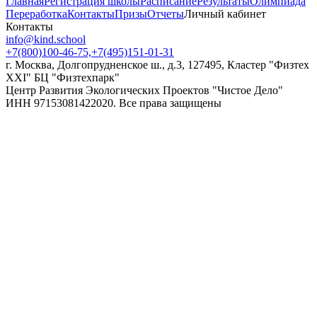
Главная
Регистрация школы
Расписание
Результаты
Олимпиада
Переработка
Контакты
Призы
Отчеты
Личный кабинет
Контакты
info@kind.school
+7(800)100-46-75,
+7(495)151-01-31
г. Москва, Долгопрудненское ш., д.3, 127495, Кластер "Физтех
XXI" БЦ "Физтехпарк"
Центр Развития Экологических Проектов "Чистое Дело"
ИНН 9715308142
2020. Все права защищены